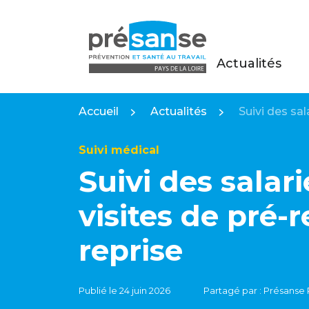
Actualités
Présanse Pays de la Loire
Accueil
Actualités
Suivi des sal
Suivi médical
Suivi des salari
visites de pré-r
reprise
Publié le 24 juin 2026
Partagé par : Présanse 