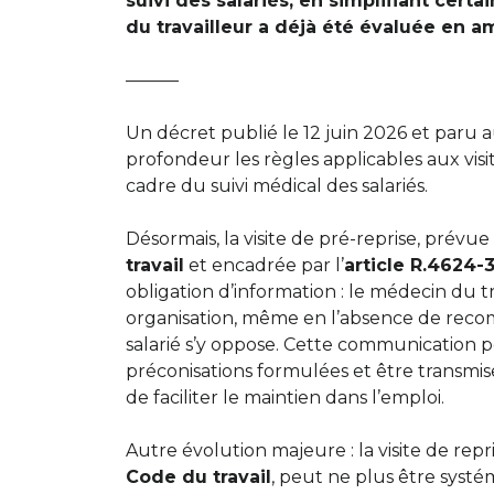
suivi des salariés, en simplifiant cert
du travailleur a déjà été évaluée en a
———
Un décret publié le 12 juin 2026 et paru au
profondeur les règles applicables aux visi
cadre du suivi médical des salariés.
Désormais, la visite de pré-reprise, prévue à
travail
et encadrée par l’
article R.4624-
obligation d’information : le médecin du t
organisation, même en l’absence de recom
salarié s’y oppose. Cette communication 
préconisations formulées et être transmise
de faciliter le maintien dans l’emploi.
Autre évolution majeure : la visite de repris
Code du travail
, peut ne plus être syst