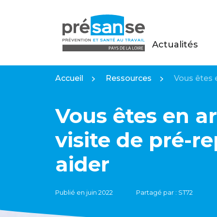
Actualités
Présanse Pays de la Loire
Accueil
Ressources
Vous êtes e
Vous êtes en arr
visite de pré-r
aider
Publié en juin 2022
Partagé par : ST72