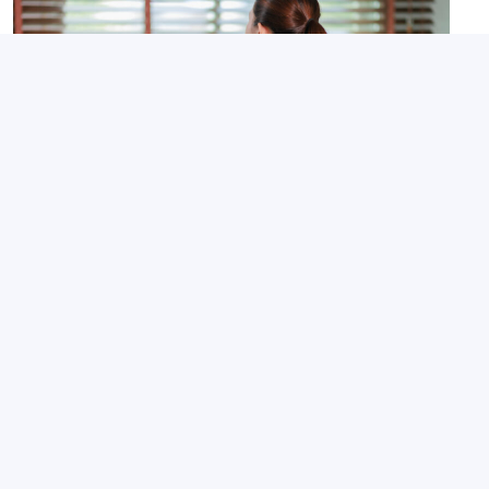
Thématiques de prévention
Subvention Prévention des risques
ergonomiques : de nouveaux
équipements pris en charge
21 juillet 2026
Partagé par :
Présanse Pays de la Loire