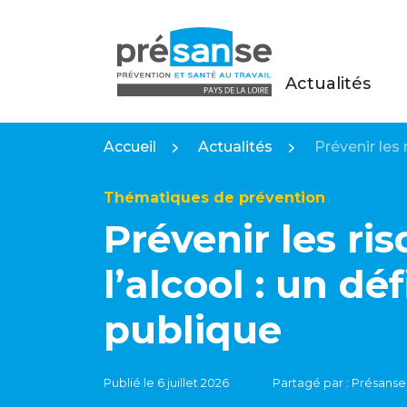
Actualités
Présanse Pays de la Loire
Accueil
Actualités
Prévenir les 
Thématiques de prévention
Prévenir les ris
l’alcool : un dé
publique
Publié le 6 juillet 2026
Partagé par : Présanse