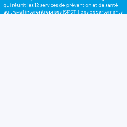
qui réunit les 12 services de prévention et de santé
au travail interentreprises (SPSTI) des départements
de Loire-Atlantique, Vendée, Sarthe, Maine-et-Loire
et Mayenne.
Recevez chaque mois notre newsletter pour suivre
toute l'actualité de la prévention et de la santé au
travail en Pays de la Loire.
S'inscrire
Nos services
Notre offre de services
Suivi individuel de santé
Déployer la prévention
Désinsertion professionnelle