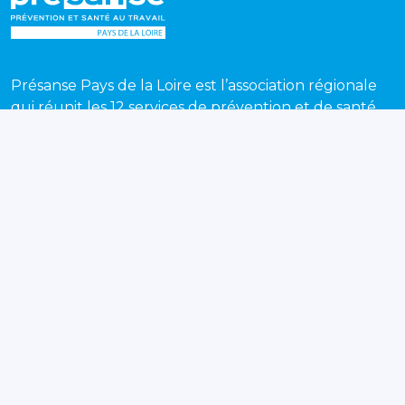
Présanse Pays de la Loire est l’association régionale
qui réunit les 12 services de prévention et de santé
au travail interentreprises (SPSTI) des départements
de Loire-Atlantique, Vendée, Sarthe, Maine-et-Loire
et Mayenne.
Recevez chaque mois notre newsletter pour suivre
toute l'actualité de la prévention et de la santé au
travail en Pays de la Loire.
S'inscrire
Nos services