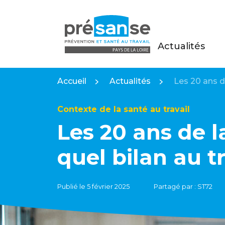
Actualités
Présanse Pays de la Loire
Accueil
Actualités
Les 20 ans de
Contexte de la santé au travail
Les 20 ans de l
quel bilan au tr
Publié le 5 février 2025
Partagé par : ST72