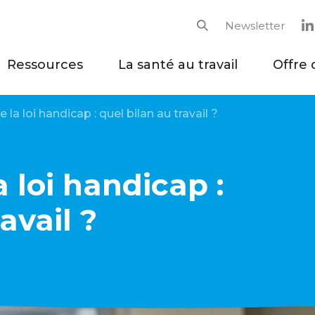
Newsletter
Rechercher
Ressources
La santé au travail
Offre 
 la loi handicap : quel bilan au travail ?
a loi handicap :
avail ?