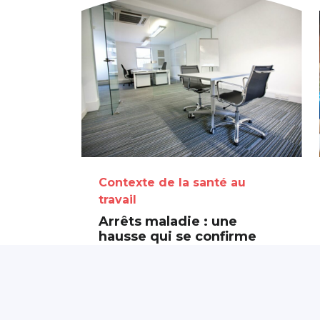
Contexte de la santé au
travail
Arrêts maladie : une
hausse qui se confirme
dans plusieurs pays
européens
5 août 2026
Partagé par :
Présanse Pays de la
Loire