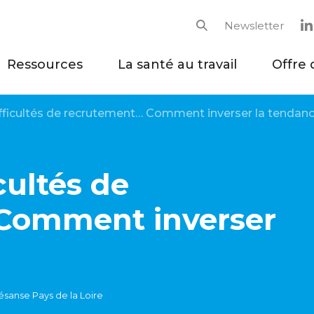
Newsletter
Rechercher
Ressources
La santé au travail
Offre 
ifficultés de recrutement… Comment inverser la tendanc
cultés de
Comment inverser
ésanse Pays de la Loire