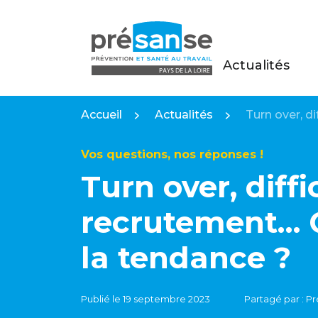
Actualités
Présanse Pays de la Loire
Accueil
Actualités
Turn over, d
Vos questions, nos réponses !
Turn over, diffi
recrutement… 
la tendance ?
Publié le 19 septembre 2023
Partagé par : Pr