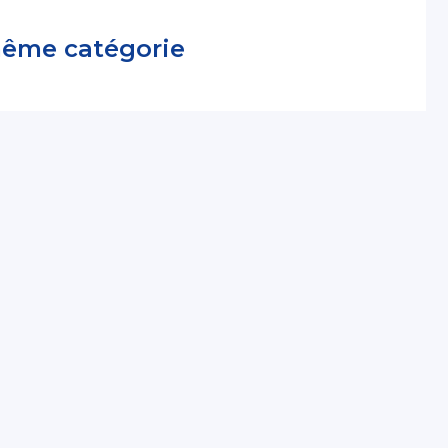
même catégorie
essionnels
ent pdf
ravail après une absence
sanse Pays de la Loire
essionnels
ent pdf
et travail
sanse Pays de la Loire