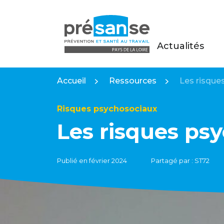
Actualités
Présanse Pays de la Loire
Accueil
Ressources
Les risque
Risques psychosociaux
Les risques ps
Publié en février 2024
Partagé par : ST72