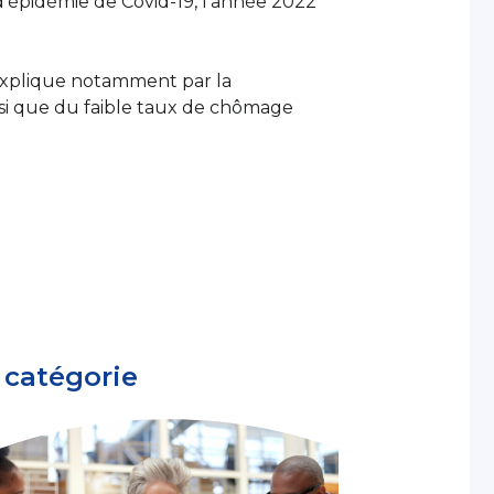
 d’épidémie de Covid-19, l’année 2022
’explique notamment par la
insi que du faible taux de chômage
 catégorie