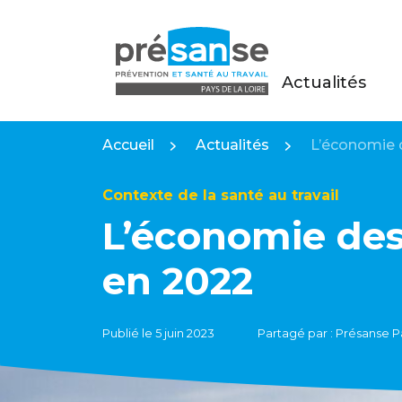
Actualités
Présanse Pays de la Loire
Accueil
Actualités
L’économie d
Contexte de la santé au travail
L’économie des
en 2022
Publié le 5 juin 2023
Partagé par : Présanse Pa