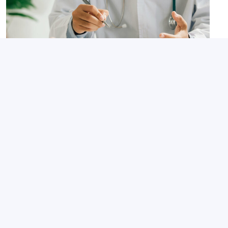
Suivi médical
Suivi des salariés : évolution des
visites de pré-reprise et de reprise
24 juin 2026
Partagé par :
Présanse Pays de la Loire