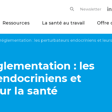
Newsletter
Rechercher
Ressources
La santé au travail
Offre 
 réglementation : les perturbateurs endocriniens et leu
glementation : les
endocriniens et
ur la santé