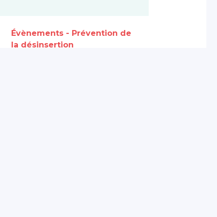
Évènements - Prévention de
la désinsertion
professionnelle
CSE, quel
accompagnement pour
prévenir la désinsertion
professionnelle ?
20 mai 2026
Partagé par :
Présanse Pays de la
Loire
Présanse Pays de la Loire est l’association régional
et de santé au travail interentreprises (SPSTI) de