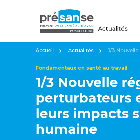
Actualités
Présanse Pays de la Loire
Accueil
Actualités
1/3 Nouvelle
Fondamentaux en santé au travail
1/3 Nouvelle ré
perturbateurs 
leurs impacts s
humaine