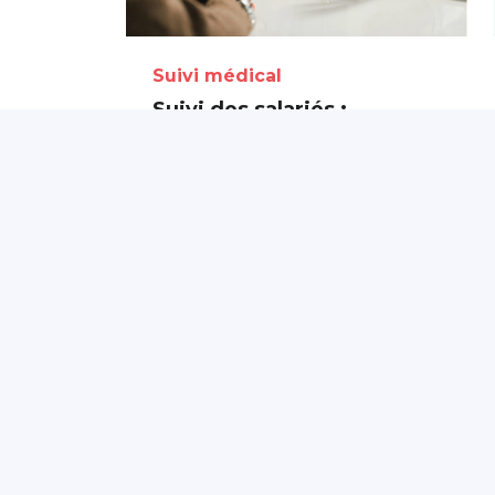
Suivi médical
Suivi des salariés :
évolution des visites de
pré-reprise et de reprise
24 juin 2026
Partagé par :
Présanse Pays de la
Loire