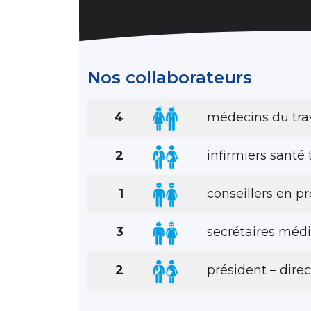
Nos collaborateurs
4
médecins du trav
2
infirmiers santé 
1
conseillers en p
3
secrétaires médi
2
président – dire