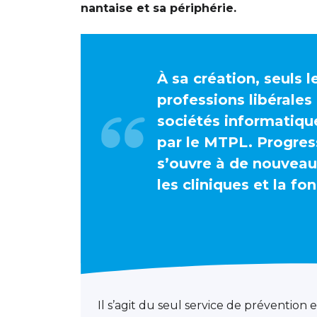
nantaise et sa périphérie.
À sa création, seuls l
professions libérales 
sociétés informatiqu
par le MTPL. Progres
s’ouvre à de nouveaux
les cliniques et la fo
Il s’agit du seul service de prévention e