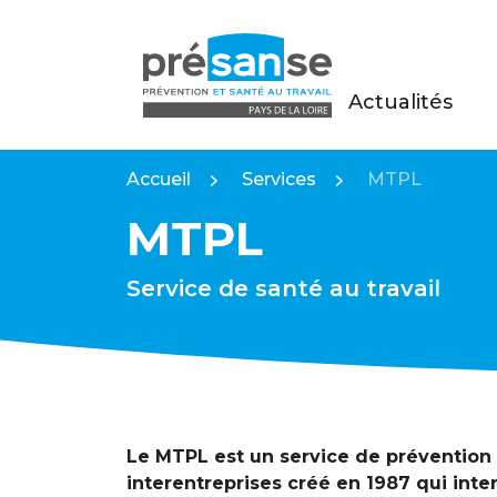
Actualités
Présanse Pays de la Loire
Accueil
Services
MTPL
MTPL
Service de santé au travail
Le MTPL est un service de prévention e
interentreprises créé en 1987 qui inte