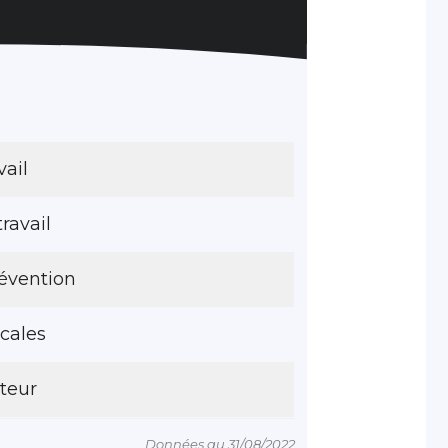
ail
travail
révention
cales
cteur
Données au 31/08/2022