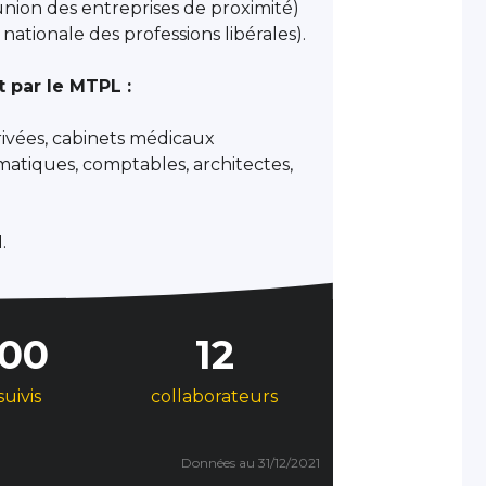
nion des entreprises de proximité)
ationale des professions libérales).
t par le MTPL :
rivées, cabinets médicaux
formatiques, comptables, architectes,
.
500
12
suivis
collaborateurs
Données au 31/12/2021