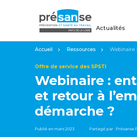
Actualités
Présanse Pays de la Loire
Accueil
Ressources
Webinaire :
Offre de service des SPSTI
Webinaire : ent
et retour à l’em
démarche ?
Publié en mars 2023
Partagé par : Présanse P