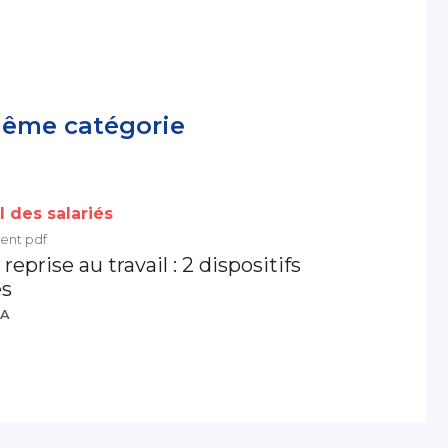
même catégorie
l des salariés
ent pdf
 reprise au travail : 2 dispositifs
es
IA
l des salariés