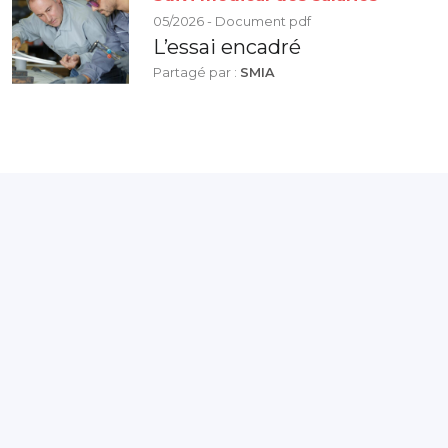
05/2026 - Document pdf
L’essai encadré
Partagé par :
SMIA
Présanse Pays de la Loire est l’association régionale
qui réunit les 12 services de prévention et de santé
au travail interentreprises (SPSTI) des départements
de Loire-Atlantique, Vendée, Sarthe, Maine-et-Loire
et Mayenne.