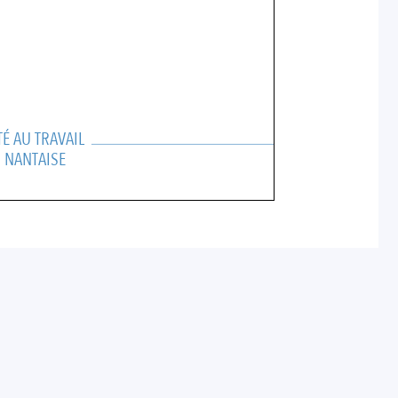
xposés aux accidents du travail que les
 2 s’ils sont formés à la santé et la
nfrontés à des risques professionnels,
ttre en place au quotidien.