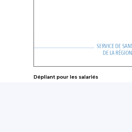
Dépliant pour les salariés
———
Les salariés de -25 ans sont 2.5 fois plus e
autres salariés, mais ce risque est divisé par
sécurité. Les saisionniers peuvent être co
découvrez les moyens de prévention à me