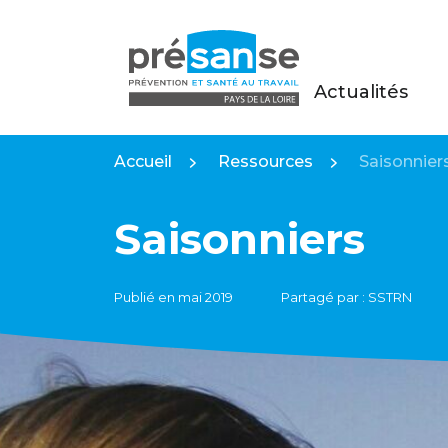
Actualités
Présanse Pays de la Loire
Accueil
Ressources
Saisonnier
Saisonniers
Publié en mai 2019
Partagé par : SSTRN