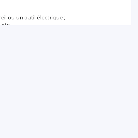
il ou un outil électrique ;
 etc.
es par
Santé au Travail 72
.
 entreprise, une fiche synthétique fait le point
effets sur la santé.
Présanse Pays de la Loire est l’association régional
et de santé au travail interentreprises (SPSTI) de
Vendée, Sarthe, Maine-et-Loire et Mayenne.