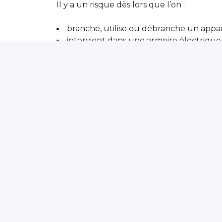
Il y a un risque dès lors que l’on :
branche, utilise ou débranche un appare
intervient dans une armoire électrique,
———
Découvrez les nouvelles « fiches prévention » édité
Pour chacun des risques susceptibles de survenir en
sur la réglementation en vigueur, les dangers et les 