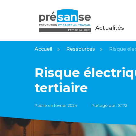
Actualités
Présanse Pays de la Loire
Accueil
Ressources
Risque élec
Risque électriq
tertiaire
Publié en février 2024
Partagé par : ST72