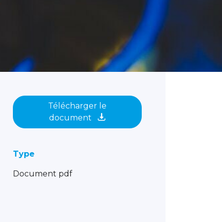
Télécharger le
document
Type
Document pdf