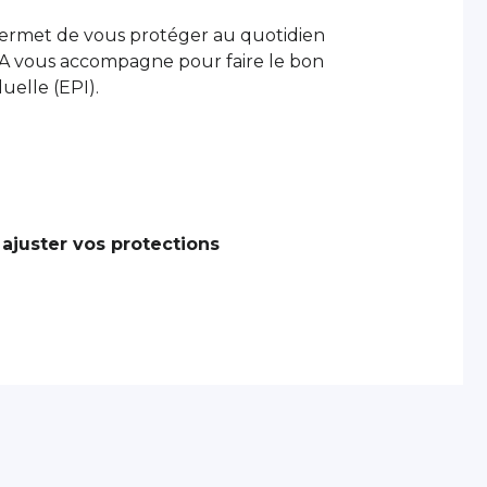
s permet de vous protéger au quotidien
MIA vous accompagne pour faire le bon
uelle (EPI).
ajuster vos protections
Présanse Pays de la Loire est l’association régional
et de santé au travail interentreprises (SPSTI) de