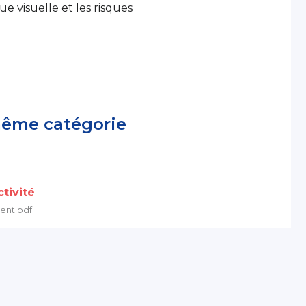
ue visuelle et les risques
même catégorie
tivité
ent pdf
IA