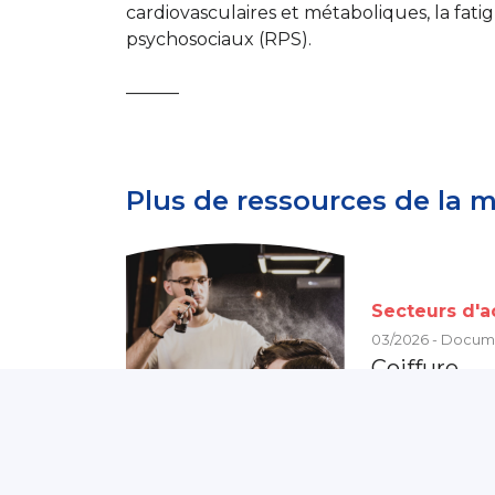
cardiovasculaires et métaboliques, la fatig
psychosociaux (RPS).
———
Plus de ressources de la 
Secteurs d'ac
03/2026 - Docum
Coiffure
Partagé par :
SM