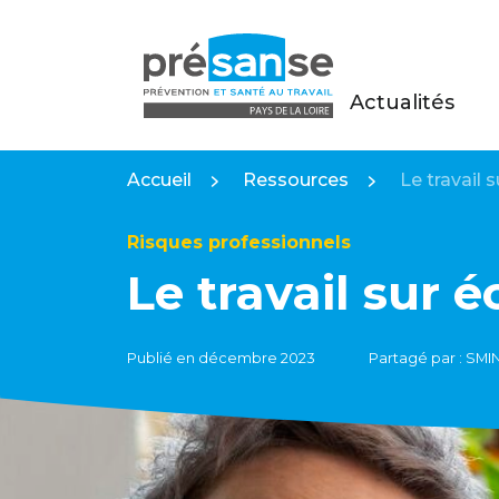
Actualités
Présanse Pays de la Loire
Accueil
Ressources
Le travail 
Risques professionnels
Le travail sur é
Publié en décembre 2023
Partagé par : SM