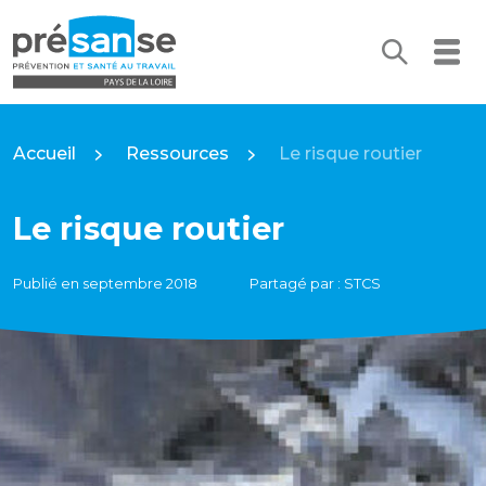
Recherc
Me
Présanse Pays de la Loire
Accueil
Ressources
Le risque routier
Le risque routier
Publié en septembre 2018
Partagé par : STCS