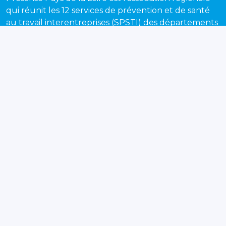
qui réunit les 12 services de prévention et de santé
au travail interentreprises (SPSTI) des départements
de Loire-Atlantique, Vendée, Sarthe, Maine-et-Loire
et Mayenne.
Recevez chaque mois notre newsletter pour suivre
toute l'actualité de la prévention et de la santé au
travail en Pays de la Loire.
S'inscrire
Nos services
Notre offre de services
Suivi individuel de santé
Déployer la prévention
Désinsertion professionnelle