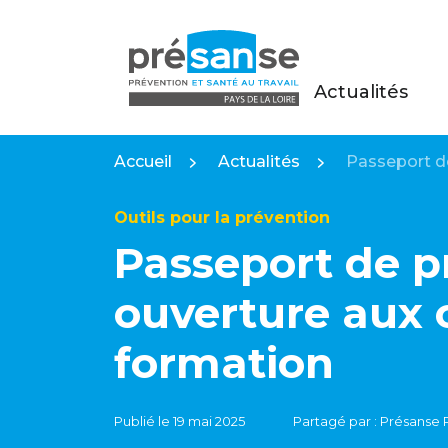
Actualités
Présanse Pays de la Loire
Accueil
Actualités
Passeport d
Outils pour la prévention
Passeport de p
ouverture aux
formation
Publié le 19 mai 2025
Partagé par : Présanse P