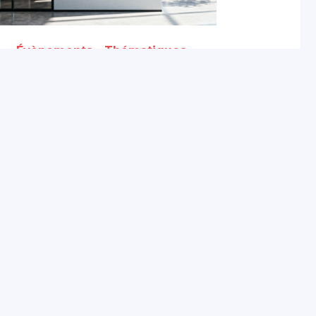
Évènements - Thématiques
de prévention
Semaine de la QVCT :
Manager, c’est tout un
travail !
28 mai 2026
Partagé par :
Présanse Pays de la
Loire
Présanse Pays de la Loire est l’association régional
et de santé au travail interentreprises (SPSTI) de
Vendée, Sarthe, Maine-et-Loire et Mayenne.