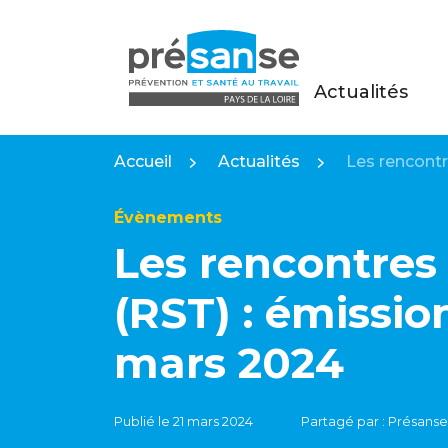
Actualités
Présanse Pays de la Loire
Accueil
Actualités
Les rencontr
Évènements
Les rencontres 
(RST) : émissio
mars 2024
Publié le 21 mars 2024
Partagé par : Présanse