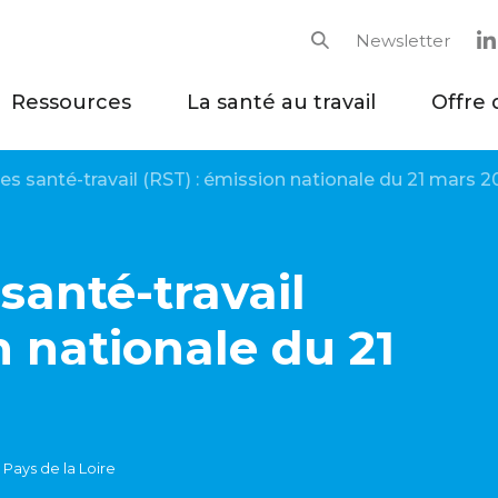
Newsletter
Rechercher
Ressources
La santé au travail
Offre 
es santé-travail (RST) : émission nationale du 21 mars 
santé-travail
n nationale du 21
 Pays de la Loire