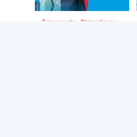
Évènements - Thématiques
de prévention
Journée mondiale des
donneurs de sang 2026 :
« Tous unis par le don »
9 juin 2026
Partagé par :
SMIA