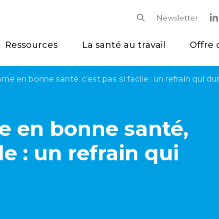
Newsletter
Rechercher
Ressources
La santé au travail
Offre 
e en bonne santé, c’est pas si facile : un refrain qui du
e en bonne santé,
le : un refrain qui