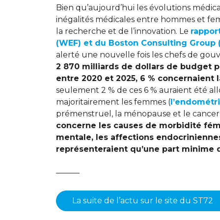
Bien qu’aujourd’hui les évolutions médi
inégalités médicales entre hommes et fem
la recherche et de l’innovation. Le
rappor
(WEF) et du Boston Consulting Group 
alerté une nouvelle fois les chefs de go
2 870 milliards de dollars de budget p
entre 2020 et 2025, 6 % concernaient 
seulement 2 % de ces 6 % auraient été al
majoritairement les femmes (
l’endométr
prémenstruel, la ménopause et le cancer 
concerne les causes de morbidité fém
mentale, les affections endocriniennes
représenteraient qu’une part minime 
———
La suite de l’actu sur le site du ST72