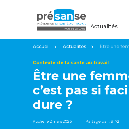
Actualités
Présanse Pays de la Loire
Accueil
Actualités
Être une femm
Contexte de la santé au travail
Être une femm
c’est pas si faci
dure ?
Publié le 2 mars 2026
Partagé par : ST72