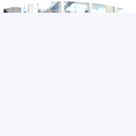
Contexte de la santé au travail
Seniors au travail : quels leviers pour
favoriser le maintien en emploi ?
3 août 2026
Partagé par :
Présanse Pays de la Loire