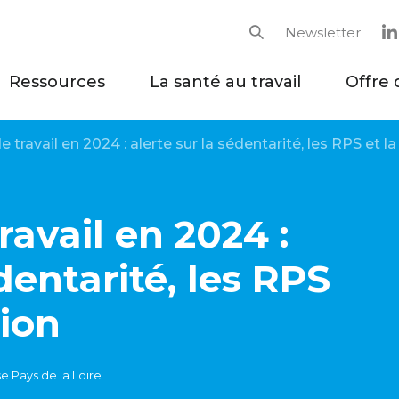
Newsletter
Rechercher
Ressources
La santé au travail
Offre 
 travail en 2024 : alerte sur la sédentarité, les RPS et 
ravail en 2024 :
dentarité, les RPS
tion
e Pays de la Loire