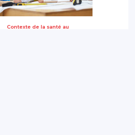
Contexte de la santé au
travail
Seniors au travail : quels
leviers pour favoriser le
maintien en emploi ?
3 août 2026
Partagé par :
Présanse Pays de la
Loire
Présanse Pays de la Loire est l’association régional
et de santé au travail interentreprises (SPSTI) de