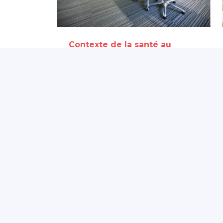
Contexte de la santé au
travail
Arrêts maladie : une
hausse qui se confirme
dans plusieurs pays
européens
5 août 2026
Partagé par :
Présanse Pays de la
Loire