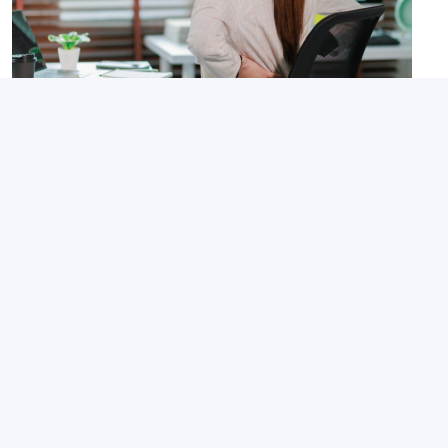
Thématiques de prévention
Subvention Prévention des risques
ergonomiques : de nouveaux
équipements pris en charge
21 juillet 2026
Partagé par :
Présanse Pays de la Loire