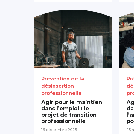
Prévention de la
Pr
désinsertion
dé
professionnelle
pr
Agir pour le maintien
Ag
dans l’emploi : le
da
projet de transition
l’
professionnelle
po
16 décembre 2025
25 