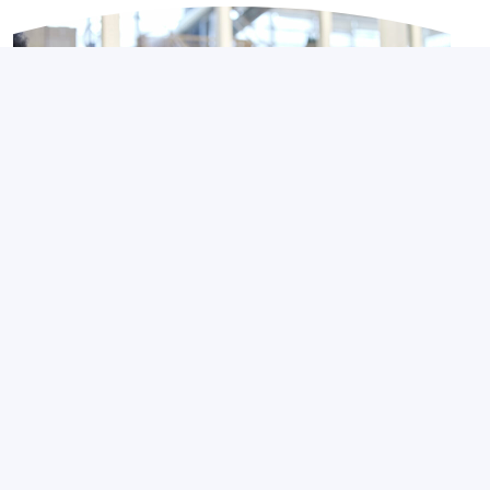
Contexte de la santé au travail
Seniors au travail : quels leviers pour
favoriser le maintien en emploi ?
3 août 2026
Partagé par :
Présanse Pays de la Loire